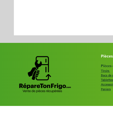
Pièces
Pièces
Tiroirs
Bacs de 
Tablette
Accessoi
Paniers