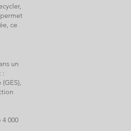
ecycler,
s permet
ée, ce
dans un
 :
e (GES),
ction
e 4 000