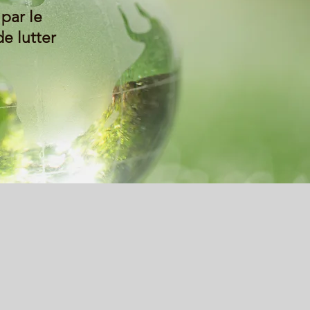
par le
e lutter