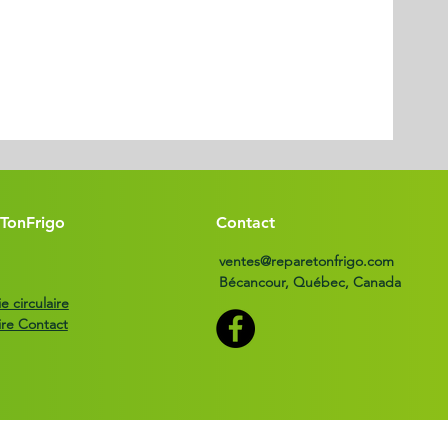
TonFrigo
Contact
ventes@reparetonfrigo.com
Bécancour, Québec, Canada
 circulaire
ire Contact