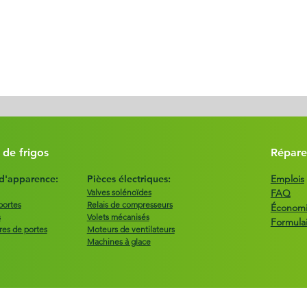
 de frigos
Répare
 d'apparence:
Pièces électriques:
Emplois
Valves solénoïdes
FAQ
portes
Relais de compresseurs
Économie
s
Volets mécanisés
Formula
res de portes
Moteurs de ventilateurs
Machines à glace