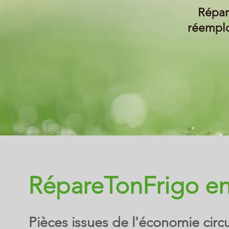
Répar
réemplo
RépareTonFrigo e
Pièces issues de l'économie circu