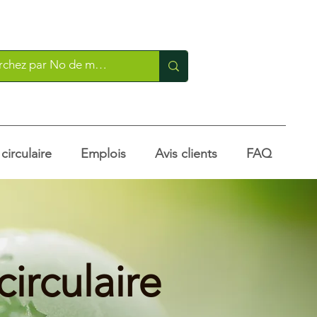
irculaire
Emplois
Avis clients
FAQ
irculaire