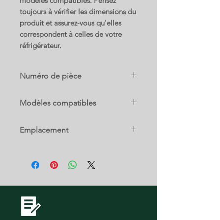
modèles compatibles. Pensez
toujours à vérifier les dimensions du
produit et assurez-vous qu'elles
correspondent à celles de votre
réfrigérateur.
Numéro de pièce
5004JJ1030A
Modèles compatibles
65002
Emplacement
65009
65012
0-G-B
65014
65019
66915
69009
73952
73954
73959