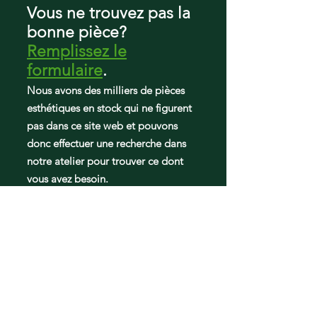
75002
Vous ne trouvez pas la
75004
bonne pièce?
75009
Remplissez le
75014
75952
formulaire
.
79004
Nous avons des milliers de pièces
79009
esthétiques en stock qui ne figurent
79565002401
pas dans ce site web et pouvons
79565002402
79565004400
donc effectuer une recherche dans
79565004401
notre atelier pour trouver ce dont
79565004402
vous avez besoin.
79565009400
79565009401
79565009402
79565012400
79565012401
79565014400
79565019400
79565019401
79569002900