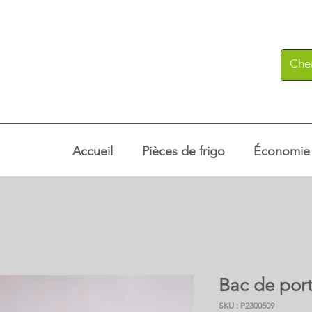
Accueil
Pièces de frigo
Économie c
Bac de por
SKU : P2300509