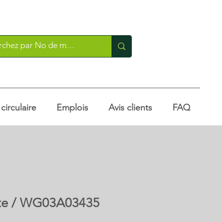
irculaire
Emplois
Avis clients
FAQ
te / WG03A03435