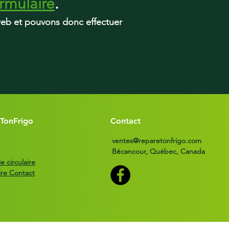
rmulaire
.
 web et pouvons donc effectuer
TonFrigo
Contact
ventes@reparetonfrigo.com
Bécancour, Québec, Canada
 circulaire
ire Contact