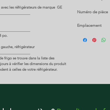
 avec les réfrigérateurs de marque GE
CQE28DM5NBS5
Numéro de pièce
CVE28DM5NBS5
CVE28DM5NS5
WG03A03435
CVE28DP2NBJS1
Emplacement
CVE28DP3NBD1
CVE28DP3ND1
16 B
4 po.
CVE28DP4NBW2
CVE28DP4NW2
 gauche, réfrigérateur
 frigo se trouve dans la liste des
ours à vérifier les dimensions du produit
dent à celles de votre réfrigérateur.