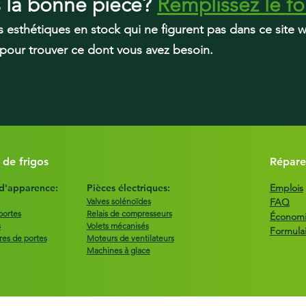
s la bonne pièce?
Remplissez le fo
s esthétiques en stock qui ne figurent pas dans ce site
 pour trouver ce dont vous avez besoin.
 de frigos
Répare
 d'apparence:
Pièces électriques:
Emplois
Valves solénoïdes
FAQ
portes
Relais de compresseurs
Économie
s
Volets mécanisés
Formula
res de portes
Moteurs de ventilateurs
Machines à glace