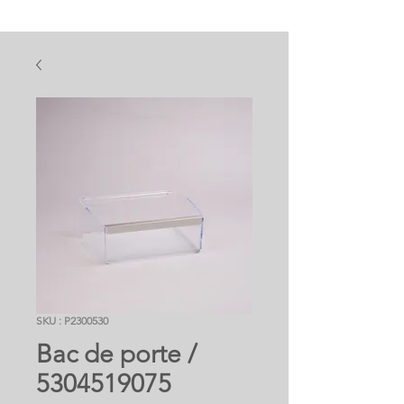
SKU : P2300530
Bac de porte /
5304519075