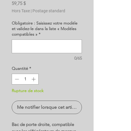
Prix
59,75 $
Hors Taxe
|
Postage standard
Obligatoire : Saisissez votre modèle
et validez-le dans la liste « Modèles
compatibles »
*
0/65
Quantité
*
Rupture de stock
Me notifier lorsque cet article est disponible
Bac de porte droite, compatible