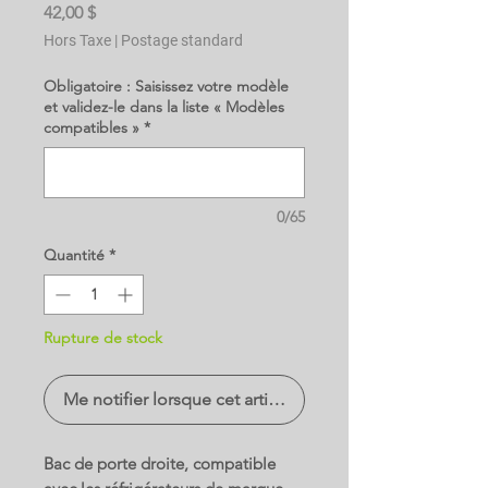
Prix
42,00 $
Hors Taxe
|
Postage standard
Obligatoire : Saisissez votre modèle
et validez-le dans la liste « Modèles
compatibles »
*
0/65
Quantité
*
Rupture de stock
Me notifier lorsque cet article est disponible
Bac de porte droite, compatible