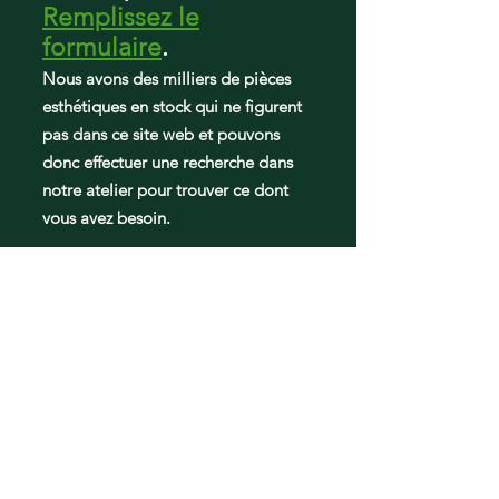
Remplissez le
GRFC2353AF1
GRFG2353AF2
formulaire
.
GRFN2853AF0
Nous avons des milliers de pièces
GRFS2853AD1
esthétiques en stock qui ne figurent
GRFS2853AF2
pas dans ce site web et pouvons
GRFC2353AD1
GRFC2353AF2
donc effectuer une recherche dans
GRFG2353AF3
notre atelier pour trouver ce dont
GRFN2853AF1
vous avez besoin.
GRFS2853AD2
GRFS2853AF3
GRFC2353AD2
GRFC2353AF3
GRFG2353AF4
GRFN2853AF2
GRFS2853AD3
GRFS2853AF4