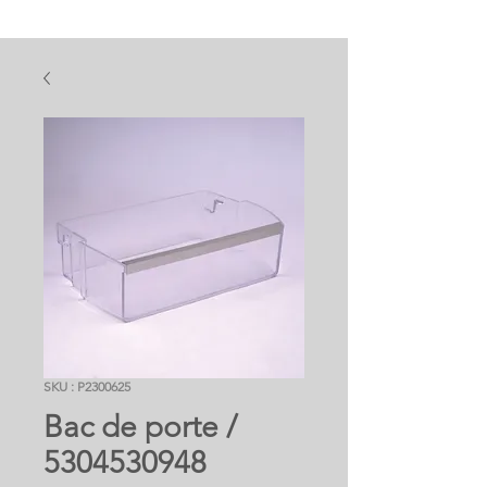
SKU : P2300625
Bac de porte /
5304530948