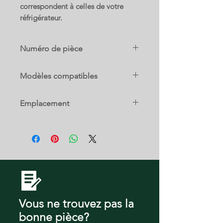
correspondent à celles de votre
réfrigérateur.
Numéro de pièce
5304530948
Modèles compatibles
20522287A
Emplacement
GRFC2353AD3
GRFG2353AF0
17 C
GRFG2353AF5
GRFN2853AF3
GRFS2853AF0
40522286A
GRFC2353AF0
GRFG2353AF1
GRFG2353AF6
GRFS2853AD0
Vous ne trouvez pas la
GRFS2853AF1
bonne pièce?
GRFC2353AD0