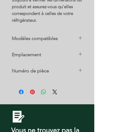
produit et assurez-vous qu'elles
correspondent à celles de votre
réfrigérateur.
Modèles compatibles
ERMC2295AS
Emplacement
PRMC2285AF
16 A
Numéro de pièce
5304523025
Vous ne trouvez pas la