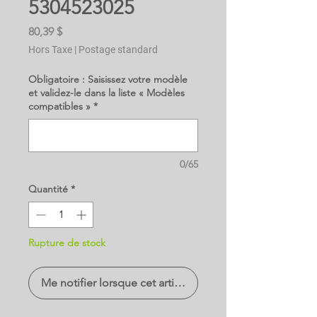
5304523025
Prix
80,39 $
Hors Taxe
|
Postage standard
Obligatoire : Saisissez votre modèle
et validez-le dans la liste « Modèles
compatibles »
*
0/65
Quantité
*
Rupture de stock
Me notifier lorsque cet article est disponible