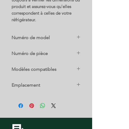
produit et assurez-vous qu'elles
correspondent à celles de votre
réfrigérateur.
Numéro de model
PDRS0MBYGLSS
Numéro de pièce
200D8125P001
Modèles compatibles
CFRS2MIDASS
Emplacement
CFRS2MIDBSS
CNR22SSEAFES
13 A
PDR20KGEARBB
PDR20KGEARWW
PDR20KSEALES
PDR20KSEARES
PDRF0MBXARBB
PDRF0MBXARWW