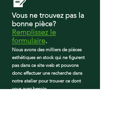
PDRF0MBXBRWW
PDRF0MBYERBB
Vous ne trouvez pas la
PDRF0MBYERWW
bonne pièce?
PDRF0MBYGRBB
Remplissez le
PDRF0MBYGRWW
PDRS0MBXALSS
formulaire
.
PDRS0MBXARSS
Nous avons des milliers de pièces
PDRS0MBYELSS
esthétiques en stock qui ne figurent
PDRS0MBYERSS
pas dans ce site web et pouvons
PDRS0MBYGLSS
PDRS0MBYGRSS
donc effectuer une recherche dans
PDRS0MBYILSS
notre atelier pour trouver ce dont
PDRS0MBYIRSS
vous avez besoin.
PDRS0MBYJLSS
PFM22KSGAFSS
PFRF2MBXABB
PFRF2MBXAWW
PFRS2MBXARSS
PFRS2MBXASS
PFRS2MIXASS
PFRS2MJXASS