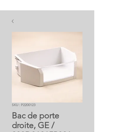
SKU : P2200123
Bac de porte
droite, GE /