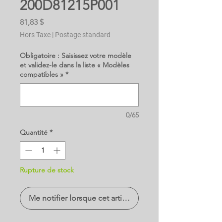
200D81215P001
Prix
81,83 $
Hors Taxe
|
Postage standard
Obligatoire : Saisissez votre modèle
et validez-le dans la liste « Modèles
compatibles »
*
0/65
Quantité
*
Rupture de stock
Me notifier lorsque cet article est disponible