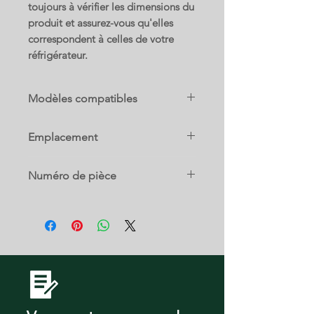
toujours à vérifier les dimensions du
produit et assurez-vous qu'elles
correspondent à celles de votre
réfrigérateur.
Modèles compatibles
RF26HFENDSR/AA
Emplacement
RF26HFENDBC/AA
15 C
Numéro de pièce
RF26HFENDWW/AA
DA97-15316A