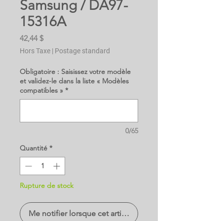
Samsung / DA97-
15316A
Prix
42,44 $
Hors Taxe
|
Postage standard
Obligatoire : Saisissez votre modèle
et validez-le dans la liste « Modèles
compatibles »
*
0/65
Quantité
*
Rupture de stock
Me notifier lorsque cet article est disponible