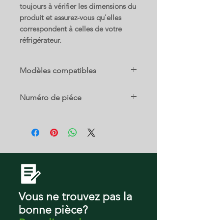
toujours à vérifier les dimensions du
produit et assurez-vous qu'elles
correspondent à celles de votre
réfrigérateur.
Modèles compatibles
E522A-21767A
Numéro de piéce
E522BRE-21768D
E522BRE-21768E
882100
E522BRX-21639H
E522BRX-21639F
E522BLX-21640H
E522BLX-21640F
E522BLE-21767E
E522BLE-21767D
E522BRX-21639E
E522BLM-21638A
Vous ne trouvez pas la
E522A
bonne pièce?
E522BLXFDU-23218A