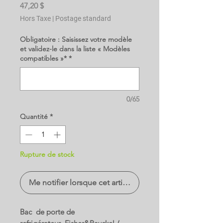
Prix
47,20 $
Hors Taxe
|
Postage standard
Obligatoire : Saisissez votre modèle
et validez-le dans la liste « Modèles
compatibles »*
*
0/65
Quantité
*
Rupture de stock
Me notifier lorsque cet article est disponible
Bac de porte de