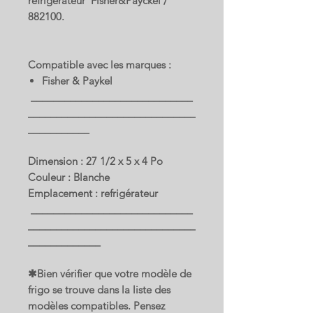
refrigérateur Fisher&Payckel /
882100.
Compatible avec les marques :
Fisher & Paykel
_____________________________
______________________________
___________
Dimension : 27 1/2 x 5 x 4 Po
Couleur : Blanche
Emplacement : refrigérateur
_____________________________
______________________________
_____________
✱Bien vérifier que votre modèle de
frigo se trouve dans la liste des
modèles compatibles. Pensez