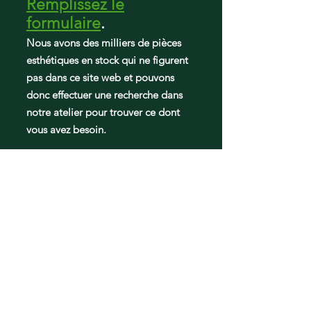
Remplissez le
E522BLXU-22273A
E522
formulaire
.
E522BRT-21925E
Nous avons des milliers de pièces
E522BRT-21925D
esthétiques en stock qui ne figurent
E522BLT-21926D
pas dans ce site web et pouvons
E522BLT-21926A
E522BRT-21925A
donc effectuer une recherche dans
E522BRE-22162A
notre atelier pour trouver ce dont
E522BLE-22163A
vous avez besoin.
E522A-21768A
E522BLE-21767A
E522BRXFD-21963B
E522A-21637A
E522A-21638A
E522BLX-21640A
E522BRX-21639A