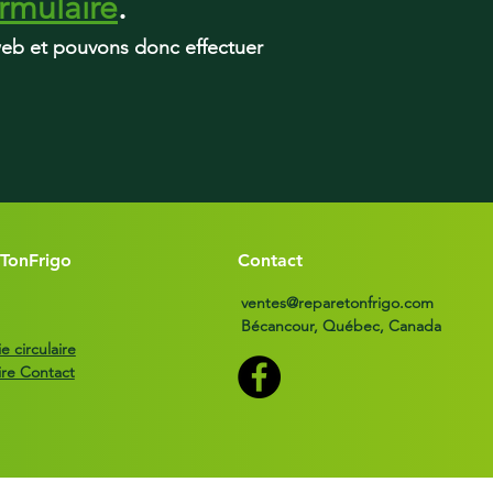
rmulaire
.
 web et pouvons donc effectuer
TonFrigo
Contact
ventes@reparetonfrigo.com
Bécancour, Québec, Canada
 circulaire
ire Contact