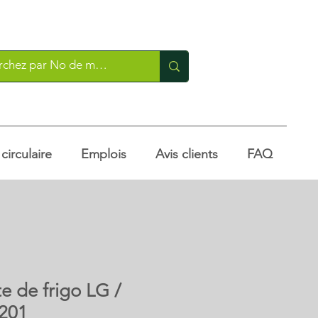
irculaire
Emplois
Avis clients
FAQ
e de frigo LG /
201