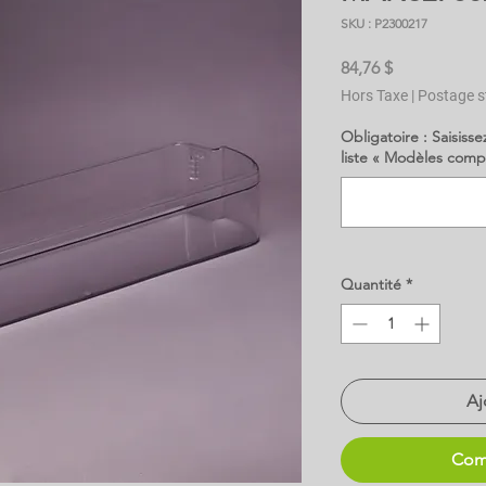
SKU : P2300217
Prix
84,76 $
Hors Taxe
|
Postage s
Obligatoire : Saisisse
liste « Modèles comp
Quantité
*
Aj
Com