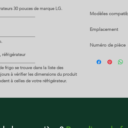
érateurs 30 pouces de marque LG.
Modèles compatib
79022
Emplacement
79023
O--G-C
o.
Numéro de pièce
79029
 réfrigérateur
MAN62750201
LBN22370ST
 frigo se trouve dans la liste des
ours à vérifier les dimensions du produit
LBN22370SW
dent à celles de votre réfrigérateur.
LDC22370ST
LDC22370SW
LDCS22220W
LDN22470ST