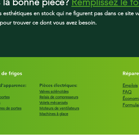
s la bonne pièce?
Remplissez le fo
LDNS22220S
s esthétiques en stock qui ne figurent pas dans ce site
LDNS22220W
 pour trouver ce dont vous avez besoin.
 de frigos
Répare
 d'apparence:
Pièces électriques:
Emplois
Valves solénoïdes
FAQ
portes
Relais de compresseurs
Économie
s
Volets mécanisés
Formula
res de portes
Moteurs de ventilateurs
Machines à glace