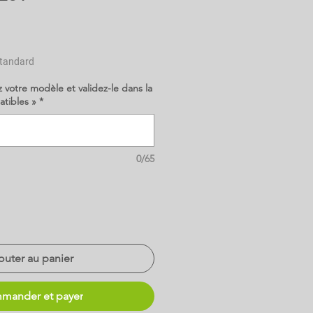
tandard
z votre modèle et validez-le dans la
atibles »
*
0/65
outer au panier
mander et payer