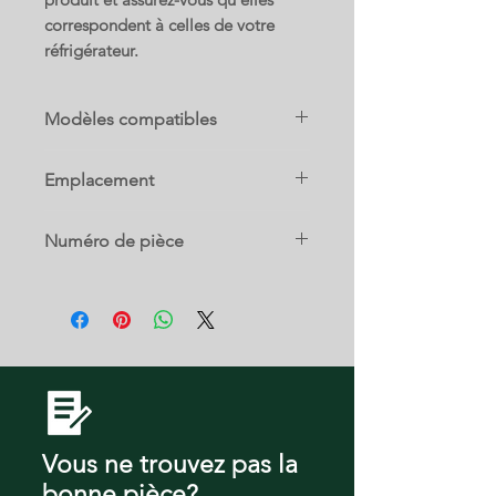
correspondent à celles de votre
réfrigérateur.
Modèles compatibles
B26FT50SNS
Emplacement
B26FT70SNS
0-G-C
Numéro de pièce
B26FT70SNS-01
00677095
B26FT80SNS
KNF91PJ10N
Vous ne trouvez pas la
bonne pièce?