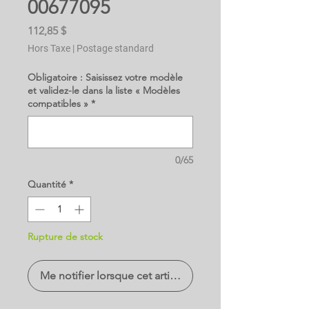
00677095
Prix
112,85 $
Hors Taxe
|
Postage standard
Obligatoire : Saisissez votre modèle
et validez-le dans la liste « Modèles
compatibles »
*
0/65
Quantité
*
Rupture de stock
Me notifier lorsque cet article est disponible