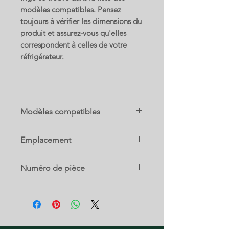
modèles compatibles. Pensez
toujours à vérifier les dimensions du
produit et assurez-vous qu'elles
correspondent à celles de votre
réfrigérateur.
Modèles compatibles
RF25HMEDBBC
Emplacement
RF25HMEDBSG
RF25HMEDBSR
0-D-E
RF25HMEDBWW
Numéro de pièce
RF25HMIDBSG
RF25HMIDBSR
DA97-11520B
RF26J7500BC
RF26J7500SR
RF26J7500WW
RF26J7510SR