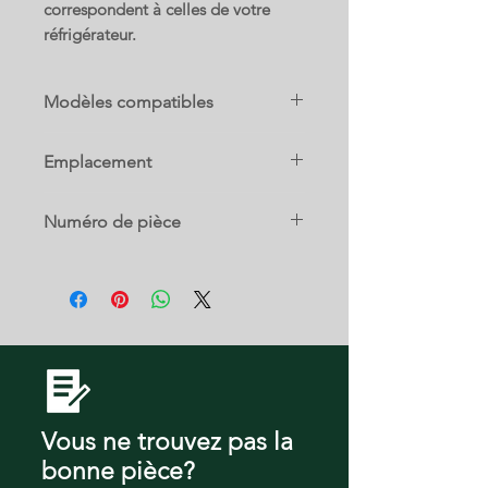
correspondent à celles de votre
réfrigérateur.
Modèles compatibles
B26FT70SNS
Emplacement
13 B
Numéro de pièce
B26FT70SNS-01
00677101
B26FT80SNS
KFN91PJ10N
Vous ne trouvez pas la
bonne pièce?