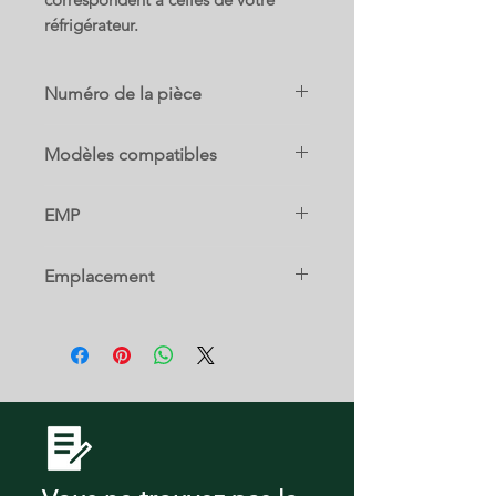
réfrigérateur.
Numéro de la pièce
DA97-15342F
Modèles compatibles
RF28K9070SG
EMP
RF28K9070SR
RF28K9380SG
DA97-17722D
RF28K9380SR
Emplacement
RF28K9580SG
RF28K9580SR
2 C
RF28M9580SG
RF28M9580SR
RF28N9780SG
RF28N9780SR