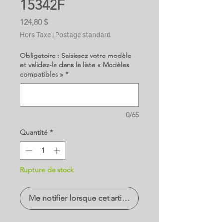
15342F
Prix
124,80 $
Hors Taxe
|
Postage standard
Obligatoire : Saisissez votre modèle
et validez-le dans la liste « Modèles
compatibles »
*
0/65
Quantité
*
Rupture de stock
Me notifier lorsque cet article est disponible