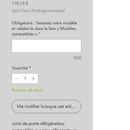
Prix
118,14 $
Hors Taxe
|
Postage standard
Obligatoire : Saisissez votre modèle
et validez-le dans la liste « Modèles
compatibles »
*
0/65
Quantité
*
Rupture de stock
Me notifier lorsque cet article est disponible
Joint de porte réfrigérateur,