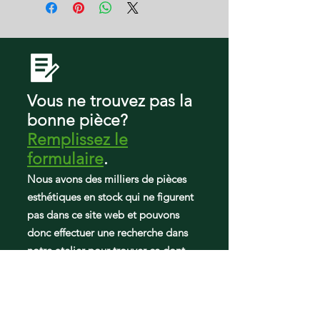
WRF560SEHZ00
WRF560SMHB00
WRF560SMHM00
WRF560SMHV00
WRF560SMHW00
WRF560SMHZ00
Vous ne trouvez pas la
WRFA60SFHN00
WRFA60SFHZ00
bonne pièce?
WRFA60SMHN00
Remplissez le
WRFA60SMHZ00
formulaire
.
Nous avons des milliers de pièces
esthétiques en stock qui ne figurent
pas dans ce site web et pouvons
donc effectuer une recherche dans
notre atelier pour trouver ce dont
vous avez besoin.