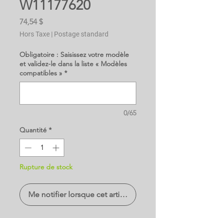
W11177620
Prix
74,54 $
Hors Taxe
|
Postage standard
Obligatoire : Saisissez votre modèle
et validez-le dans la liste « Modèles
compatibles »
*
0/65
Quantité
*
Rupture de stock
Me notifier lorsque cet article est disponible