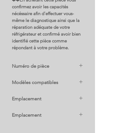
confirmez avoir les capacités
nécéssaire afin d'effectuer vous-
même le diagnostique ainsi que la
réparation adéquate de votre
réfrigérateur et confirmé avoir bien
identifié cette pièce comme
répondant à votre problème.
Numéro de pièce
W11177620
Modèles compatibles
Remplace les numéros :
10679472411
W10530280
Emplacement
10679473411
W11546725
MFB2055FRZ02
W11563806
W3G
MFF2055FRZ03
Emplacement
WRF560SEHB00
WRF560SEHV00
W3G
WRF560SEHW00