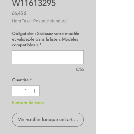
W11613295
Prix
66,45 $
Hors Taxe
|
Postage standard
Obligatoire : Saisissez votre modèle
et validez-le dans la liste « Modèles
compatibles »
*
0/65
Quantité
*
Rupture de stock
Me notifier lorsque cet article est disponible