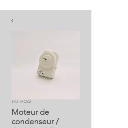
SKU : MC002
Moteur de
condenseur /