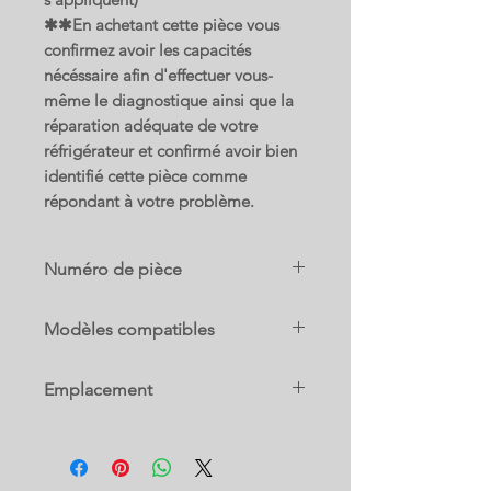
✱✱En achetant cette pièce vous
confirmez avoir les capacités
nécéssaire afin d'effectuer vous-
même le diagnostique ainsi que la
réparation adéquate de votre
réfrigérateur et confirmé avoir bien
identifié cette pièce comme
répondant à votre problème.
Numéro de pièce
W11613295
Modèles compatibles
Remplace les numéros :
12825101
10672152111
61006190
Emplacement
10672153111
67004432
10672154111
8208221
W1G
10672159111
W10239053
10673002510
W10609117
10673002511