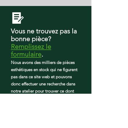
W10909377
10673003510
W11117459
10673003511
W11123104
10673009510
W11373924
10673009511
W11387394
10679402410
Vous ne trouvez pas la
W11505534
10679472410
WPW10239053
bonne pièce?
10679473410
Remplissez le
59673002510
59673003510
formulaire
.
59673009510
Nous avons des milliers de pièces
GARF19XXYK01
esthétiques en stock qui ne figurent
IX5BBEXDS00
pas dans ce site web et pouvons
IX5BBEXDS01
KRFF300EBL00
donc effectuer une recherche dans
KRFF300EBS00
notre atelier pour trouver ce dont
KRFF300EBS01
vous avez besoin.
KRFF300ESS00
KRFF300ESS01
KRFF300ESS02
KRFF300ESS03
KRFF300ESS04