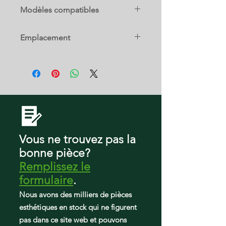
DA97-21261K
Modèles compatibles
RF29BB8600QL/AA-00
Emplacement
RF23A9675AP/AA
RF24BB69006M/AA-00
17 D
RF24BB6900AW/AA-00
RF24BB6900AC/AA-00
RF30BB6900AW/AA-00
RF23BB8900AW/AA-00
RF23BB8200QL/AA-00
RF23BB8200AP/AA-00
RF29BB89008M/AA-00
RF29BB8900AC/AA-00
Vous ne trouvez pas la
RF23BB8900AC/AA-00
bonne pièce?
RF30BB620012/AA-00
Remplissez le
RF29BB86004MAA-0000
RF29BB86004MAA-0001
formulaire
.
RF29BB86004MAA-0002
Nous avons des milliers de pièces
RF30BB6200QL/AA-00
esthétiques en stock qui ne figurent
RF29BB8200QLAA-0000
pas dans ce site web et pouvons
RF29BB8200QLAA-0001