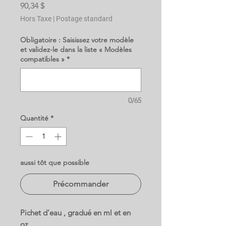
Prix
90,34 $
Hors Taxe
|
Postage standard
Obligatoire : Saisissez votre modèle
et validez-le dans la liste « Modèles
compatibles »
*
0/65
Quantité
*
aussi tôt que possible
Précommander
Pichet d'eau , gradué en ml et en
oz