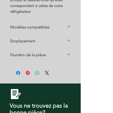
correspondent à celles de votre
réfrigérateur
Modèles compatibles
DA97-08402A
Emplacement
RF28HDEDTSR
RF28HMEDBBC
3 A
RF28HMEDBSR
Numéro de la pièce
RF28HMEDBWW
RF28HMELBSR
DA97-08402A
RF4287AARS
RF4287HABP
RF4287HABP/XAA
RF4287HABPXAA
RF4287HAPN
RF4287HAPN/XAA
RF4287HAPNXAA
Vous ne trouvez pas la
RF4287HARS
RF4287HARS/XAA
bonne pièce?