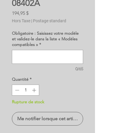
08402A
Prix
194,95 $
Hors Taxe
|
Postage standard
Obligatoire : Saisissez votre modèle
et validez-le dans la liste « Modèles
compatibles »
*
0/65
Quantité
*
Rupture de stock
Me notifier lorsque cet article est disponible