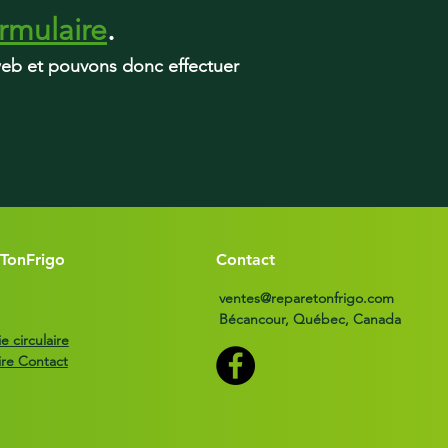
rmulaire
.
 web et pouvons donc effectuer
TonFrigo
Contact
ventes@reparetonfrigo.com
Bécancour, Québec, Canada
 circulaire
ire Contact