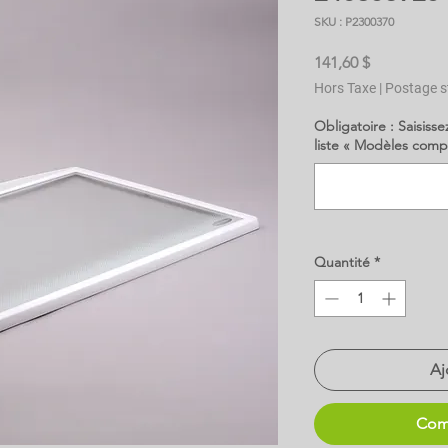
SKU : P2300370
Prix
141,60 $
Hors Taxe
|
Postage s
Obligatoire : Saisisse
liste « Modèles comp
Quantité
*
Aj
Com