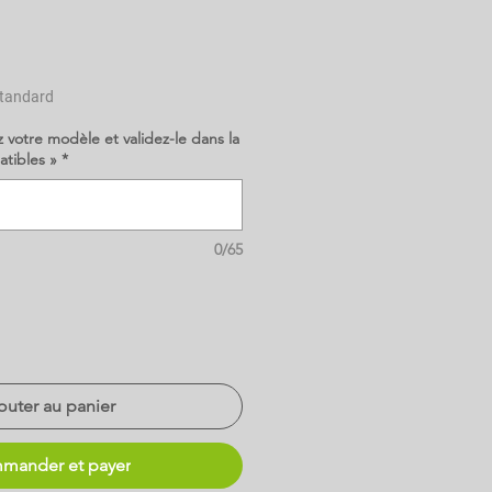
tandard
z votre modèle et validez-le dans la
atibles »
*
0/65
outer au panier
mander et payer