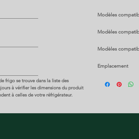
Modèles compatib
240358925
Modèles compatib
25360602410
Modèles compatib
25360602411
25360602412
2537481440G
25360602413
Emplacement
2537481440H
25360602414
2537481440J
25360602415
4 A
2537481440K
 frigo se trouve dans la liste des
25360602416
2537481440L
ours à vérifier les dimensions du produit
25360603410
25374818408
dent à celles de votre réfrigérateur.
25360603411
2537481840A
25360603412
2537481840B
25360603413
2537481840C
25360603414
2537481840D
25360603415
2537481840E
25360603416
2537481840F
25360604410
2537481840G