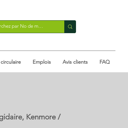
irculaire
Emplois
Avis clients
FAQ
igidaire, Kenmore /