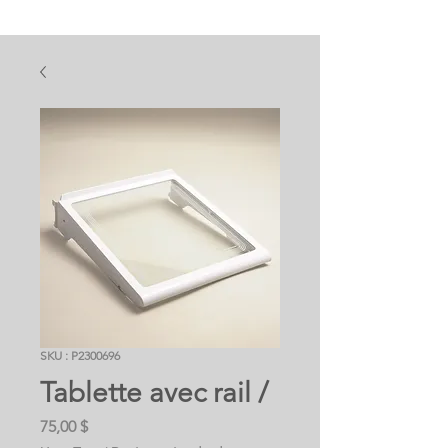
SKU : P2300696
Tablette avec rail /
Prix
75,00 $