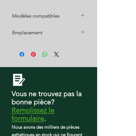
Modèles compatibles
TCX18PAABRBS
Emplacement
TCX18PAADLBS
19 D
Vous ne trouvez pas la
bonne pièce?
Remplissez le
formulaire
.
Nous avons des milliers de pièces
esthétiques en stock qui ne figurent