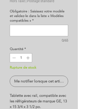
Hors Taxe
|
Postage standard
Obligatoire : Saisissez votre modèle
et validez-le dans la liste « Modèles
compatibles »
*
0/65
Quantité
*
Rupture de stock
Me notifier lorsque cet article est disponible
Tablette avec rail, compatible avec
les réfrigérateurs de marque GE, 13
x 15 3/4 x 3 1/2 po.