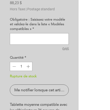
Prix
88,23 $
Hors Taxe
|
Postage standard
Obligatoire : Saisissez votre modèle
et validez-le dans la liste « Modèles
compatibles »
*
0/65
Quantité
*
Rupture de stock
Me notifier lorsque cet article est disponible
Tablette moyenne compatible avec