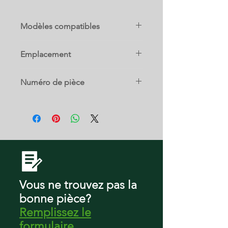
Modèles compatibles
Emplacement
GRFC2353AD0
GRFC2353AF0
11 B
GRFG2353AF0
Numéro de pièce
PRFC2383AF0
PRFG2383AF0
5304530901
Vous ne trouvez pas la
bonne pièce?
Remplissez le
formulaire
.