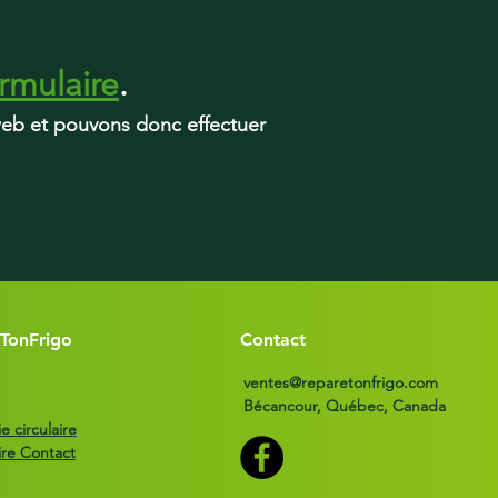
FFTR1835VB3
rmulaire
.
 web et pouvons donc effectuer
TonFrigo
Contact
ventes@reparetonfrigo.com
Bécancour, Québec, Canada
 circulaire
ire Contact