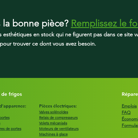
s la bonne pièce?
Remplissez le fo
s esthétiques en stock qui ne figurent pas dans ce site
 pour trouver ce dont vous avez besoin.
 de frigos
Répare
 d'apparence:
Pièces électriques:
Emplois
Valves solénoïdes
FAQ
portes
Relais de compresseurs
Économie
s
Volets mécanisés
Formula
res de portes
Moteurs de ventilateurs
Machines à glace