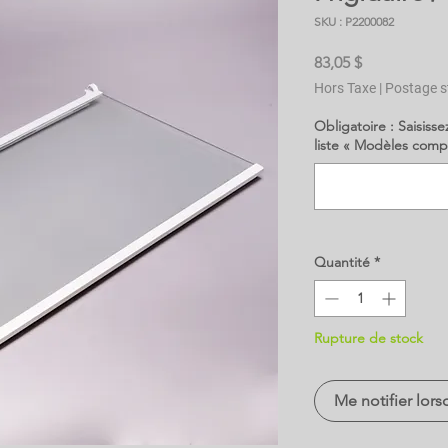
SKU : P2200082
Prix
83,05 $
Hors Taxe
|
Postage s
Obligatoire : Saisisse
liste « Modèles comp
Quantité
*
Rupture de stock
Me notifier lors