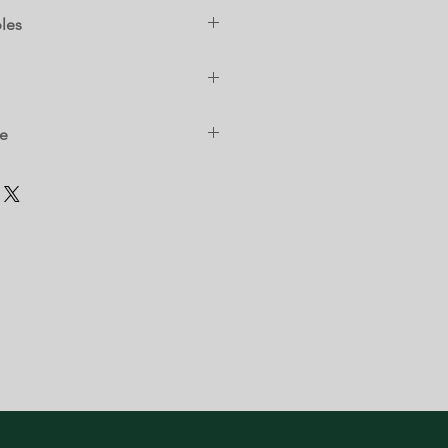
les
5304522180
FFHT1835VW2
ce
FFTR1835VS0
FFTR1835VS5
FFTR1835VW5
FFTR1835VB4
FFHI1835VS0
FFHT1835VB2
FFTR1835VW3
FFHT1835VB0