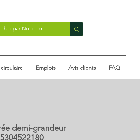
irculaire
Emplois
Avis clients
FAQ
trée demi-grandeur
/ 5304522180