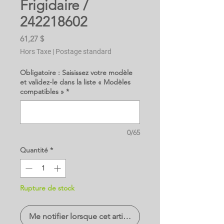
Frigidaire /
242218602
Prix
61,27 $
Hors Taxe
|
Postage standard
Obligatoire : Saisissez votre modèle
et validez-le dans la liste « Modèles
compatibles »
*
0/65
Quantité
*
Rupture de stock
Me notifier lorsque cet article est disponible