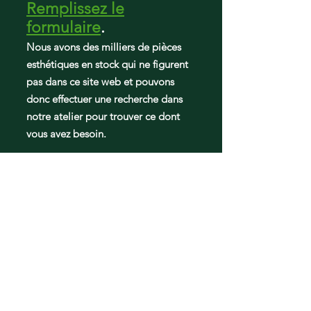
Remplissez le
25370639412
formulaire
.
25378822013
25378823012
Nous avons des milliers de pièces
25378823013
esthétiques en stock qui ne figurent
25378824010
pas dans ce site web et pouvons
25378824013
donc effectuer une recherche dans
25378829010
notre atelier pour trouver ce dont
25378829012
25378829013
vous avez besoin.
CRT185SB0
CRT185SB1
CRT185SB4A
CRT185SS0
CRT185SS1
CRT185SS4A
CRT185SW0
CRT185SW1
CRT185SW4A
CRT186HQB1
CRT186HQW1
CRT186QB1