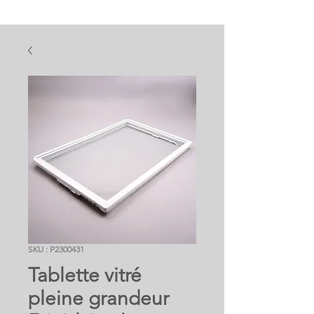
SKU : P2300431
Tablette vitré
pleine grandeur