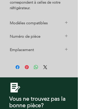
correspondent à celles de votre
réfrigérateur.
Modèles compatibles
25368822010
Numéro de pièce
25368822012
25368823010
242218602
25368823012
Emplacement
240350608
25368824010
25368824012
8 A
25368829010
25368829012
25370632410
25370632411
25370632412
25370633410
25370633411
Vous ne trouvez pas la
25370633412
25370639410
bonne pièce?
25370639411