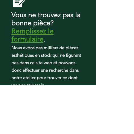
ABB192ZDEW ABL1927FES12
ABL1927FES ABL192ZFES12
Vous ne trouvez pas la
ABR1927FES12 ABR1927FES
bonne pièce?
ABR192ZFES12 ADD1927DEB14
Remplissez le
GB1924PEKB GB1924PEKB
GB1924PEKB12 GB1924PEKS
formulaire
.
GB1924PEKS GB1924PEKW
Nous avons des milliers de pièces
GB1924PEKW GB1924PEKW12
esthétiques en stock qui ne figurent
GB5525PEAS10 GB5525PEAS10
pas dans ce site web et pouvons
GB5525PEAW10 GB5525PEAW10
GB5526FEAS10 GB5526FEAS10
donc effectuer une recherche dans
GB5526FEAW10 GB5526FEAW10
notre atelier pour trouver ce dont
vous avez besoin.