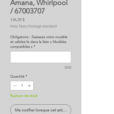
Amana, Whirlpool
/ 67003707
Prix
134,39 $
Hors Taxe
|
Postage standard
Obligatoire : Saisissez votre modèle
et validez-le dans la liste « Modèles
compatibles »
*
0/65
Quantité
*
Rupture de stock
Me notifier lorsque cet article est disponible