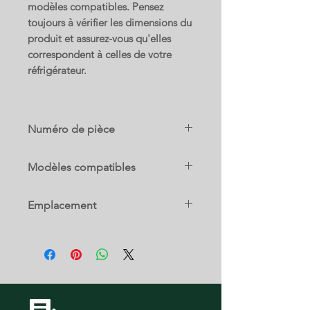
modèles compatibles. Pensez
toujours à vérifier les dimensions du
produit et assurez-vous qu'elles
correspondent à celles de votre
réfrigérateur.
Numéro de pièce
67003707
Modèles compatibles
AB1924PEKB AB1924PEKB12
Emplacement
AB1924PEKS AB1924PEKS13
AB1924PEKW AB1924PEKW12
8 D
ABB1924DEB ABB1924DEQ
ABB1924DES ABB1924DEW
ABB1927DEB ABB1927DEQ
ABB1927DES ABB1927DEW
ABB1927DEW14 ABB192ZDEB
ABB192ZDEQ ABB192ZDES