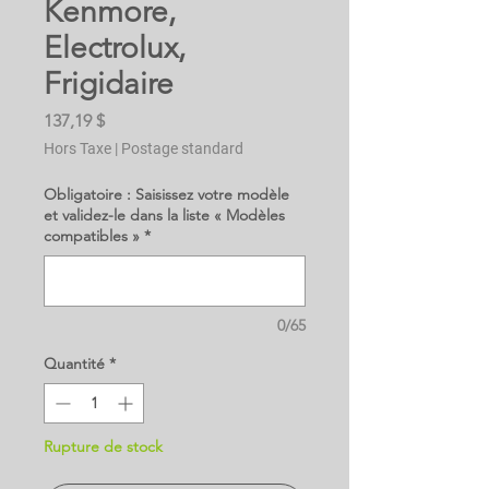
Kenmore,
Electrolux,
Frigidaire
Prix
137,19 $
Hors Taxe
|
Postage standard
Obligatoire : Saisissez votre modèle
et validez-le dans la liste « Modèles
compatibles »
*
0/65
Quantité
*
Rupture de stock