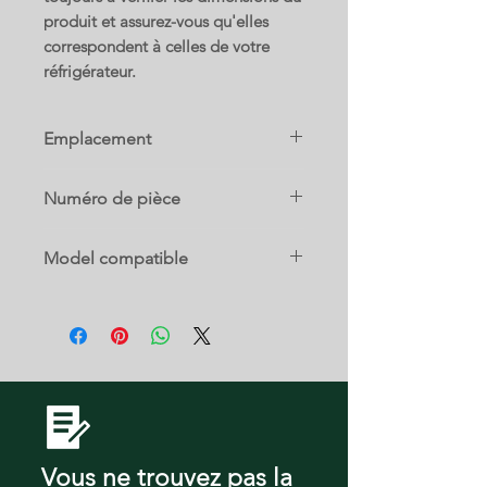
produit et assurez-vous qu'elles
correspondent à celles de votre
réfrigérateur.
Emplacement
2 A
Numéro de pièce
242093005
Model compatible
Kenmore
2537034241E
Kenmore
2537034241F
Kenmore
2537034241G
Vous ne trouvez pas la
Kenmore