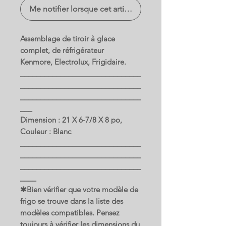
Me notifier lorsque cet article est disponible
Assemblage de tiroir à glace
complet, de réfrigérateur
Kenmore, Electrolux, Frigidaire.
______________________________
______________________________
______________________________
___
Dimension : 21 X 6-7/8 X 8 po,
Couleur : Blanc
______________________________
______________________________
______________________________
____
✱Bien vérifier que votre modèle de
frigo se trouve dans la liste des
modèles compatibles. Pensez
toujours à vérifier les dimensions du