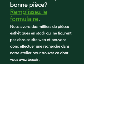
bonne pièce?
2537034241
Kenmore
Remplissez le
2537034241H
formulaire
.
Nous avons des milliers de pièces
Kenmore
2537034241J
esthétiques en stock qui ne figurent
pas dans ce site web et pouvons
Kenmore
donc effectuer une recherche dans
2537034341F
notre atelier pour trouver ce dont
vous avez besoin.
Kenmore
2537034341G
Kenmore
2537034341H
Kenmore
2537034341J
Kenmore
25370347410