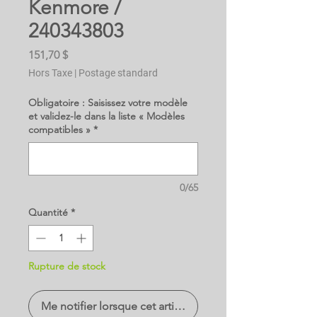
Kenmore /
240343803
Prix
151,70 $
Hors Taxe
|
Postage standard
Obligatoire : Saisissez votre modèle
et validez-le dans la liste « Modèles
compatibles »
*
0/65
Quantité
*
Rupture de stock
Me notifier lorsque cet article est disponible