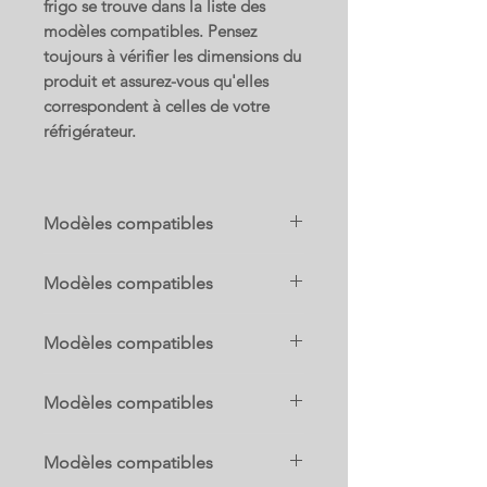
frigo se trouve dans la liste des
modèles compatibles. Pensez
toujours à vérifier les dimensions du
produit et assurez-vous qu'elles
correspondent à celles de votre
réfrigérateur.
Modèles compatibles
25331113300
Modèles compatibles
25331113302
25331113304
2536481340H
25331113308
Modèles compatibles
25364814400
2533111330A
25364814404
2533111330B
25368974800
25364814406
2533111330C
Modèles compatibles
25368974801
25364814408
2533111330D
25368974802
25364814409
25374824404
2533111330E
25368979800
2536481440A
Modèles compatibles
25374824406
2533111330F
25368979801
2536481440B