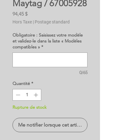
Maytag / 67005928
Prix
94,45 $
Hors Taxe
|
Postage standard
Obligatoire : Saisissez votre modèle
et validez-le dans la liste « Modèles
compatibles »
*
0/65
Quantité
*
Rupture de stock
Me notifier lorsque cet article est disponible