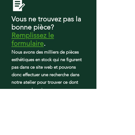
KBRS22ETBL01
KBRS22ETSS00
KBRS22ETSS01
Vous ne trouvez pas la
KBRS22ETWH00
bonne pièce?
KBRS22ETWH01
Remplissez le
KBRS22EVBL00
KBRS22EVMS00
formulaire
.
KBRS22EVWH00
Nous avons des milliers de pièces
KBRS22KTBL00
esthétiques en stock qui ne figurent
KBRS22KTBL01
pas dans ce site web et pouvons
KBRS22KTSS00
KBRS22KTSS01
donc effectuer une recherche dans
KBRS22KTWH00
notre atelier pour trouver ce dont
KBRS22KTWH01
vous avez besoin.
KBRS22KVBL00
KBRS22KVSS00
KBRS22KVWH00