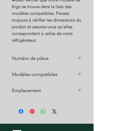
frigo se trouve dans la liste des
modèles compatibles. Pensez
toujours à vérifier les dimensions du
produit et assurez-vous qu'elles
correspondent à celles de votre
réfrigérateur.
Numéro de pièce
67005928
Modèles compatibles
KBLS22ETSS00
Emplacement
KBLS22ETSS01
KBLS22EVMS00
23 B
KBLS22KTSS00
KBLS22KTSS01
KBLS22KTSS11
KBLS22KVSS00
KBRS22ETBL00