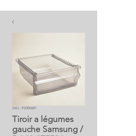
SKU : P2300681
Tiroir a légumes
gauche Samsung /