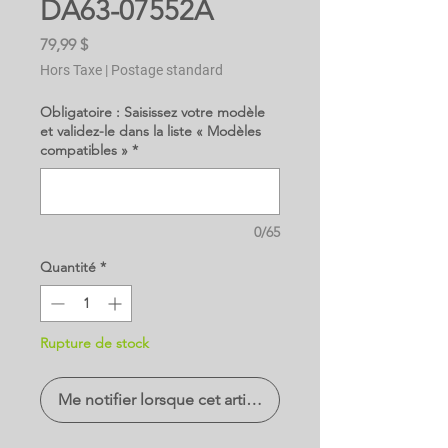
DA63-07552A
Prix
79,99 $
Hors Taxe
|
Postage standard
Obligatoire : Saisissez votre modèle
et validez-le dans la liste « Modèles
compatibles »
*
0/65
Quantité
*
Rupture de stock
Me notifier lorsque cet article est disponible