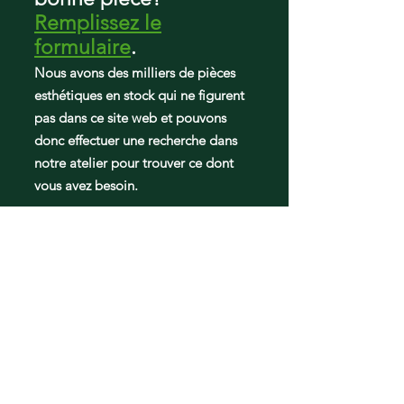
RF22K9581SR/AA
Remplissez le
RF23J9011SR/AA
RF22N9781SR/AA
formulaire
.
RF23HCEDBBC/AA
Nous avons des milliers de pièces
RF24FSEDBSR/AA
esthétiques en stock qui ne figurent
RF22M9581SR/AA
pas dans ce site web et pouvons
RF22M9581SG/AA
RF23HCEDBSR/AA
donc effectuer une recherche dans
RF23HSESBSR/AA
notre atelier pour trouver ce dont
RF22KREDBSR/AA
vous avez besoin.
RF22KREDBSG/AA
RF23J9018SR/AA
RF22K9581SG/AA