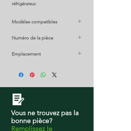
réfrigérateur.
Modèles compatibles
RF29BB8200QLAA
Numéro de la pièce
RF29BB860012/AA
RF30BB6602QLAA
DA97-21873B
RF29BB8200APAA
Emplacement
RF30BB6200QLAA
RF29BB820012AA
3 D
RF29BB8600APAA
RF30BB620012AA
RF29BB8600QLAA
RF30BB660012AA
RF30BB6200APAA
RF29BB860012AA
RF30BB6600APAA
Vous ne trouvez pas la
RF23BB8200QLAA
RF24BB6600APAA
bonne pièce?
RF24BB660012AA
Remplissez le
RF24BB6200QLAA