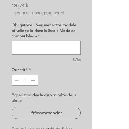
Prix
120,74 $
Hors Taxe
|
Postage standard
Obligatoire : Saisissez votre modèle
et validez-le dans la liste « Modèles
compatibles »
*
0/65
Quantité
*
Expédition des la disponibilité de la
pièce
Précommander