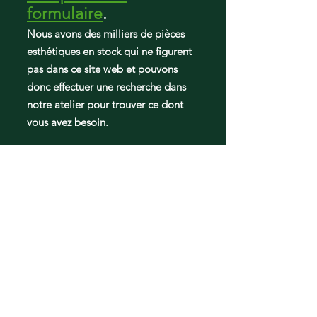
formulaire
.
RF23BB8600APAA
RF23BB820012AA
Nous avons des milliers de pièces
RF23BB86004MAA
esthétiques en stock qui ne figurent
RF23BB8200APAA
pas dans ce site web et pouvons
RF23BB8600QLAA
donc effectuer une recherche dans
RF24BB620012AA
notre atelier pour trouver ce dont
RF23BB860012AA
RF30BB6600QLAA
vous avez besoin.
RF24BB6200APAA
RF24BB6600QLAA
RF29BB86004MAA
DA97-21873A