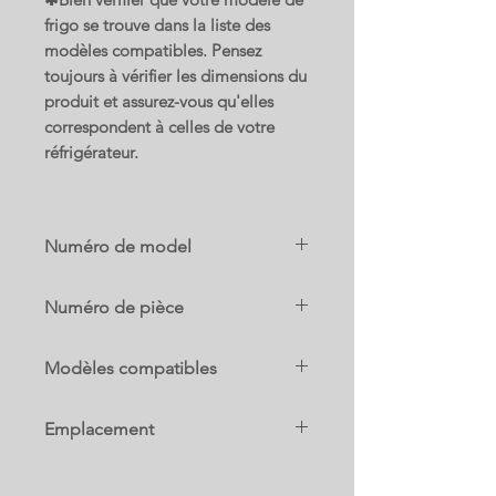
frigo se trouve dans la liste des
modèles compatibles. Pensez
toujours à vérifier les dimensions du
produit et assurez-vous qu'elles
correspondent à celles de votre
réfrigérateur.
Numéro de model
B36cd50snb/08
Numéro de pièce
11037980
Modèles compatibles
B36cd50snb/08
Emplacement
21 C