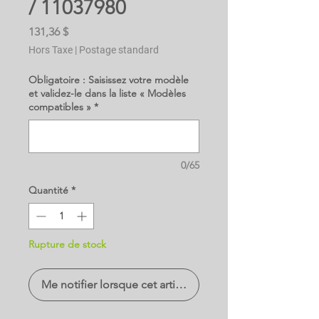
/ 11037980
Prix
131,36 $
Hors Taxe
|
Postage standard
Obligatoire : Saisissez votre modèle
et validez-le dans la liste « Modèles
compatibles »
*
0/65
Quantité
*
Rupture de stock
Me notifier lorsque cet article est disponible