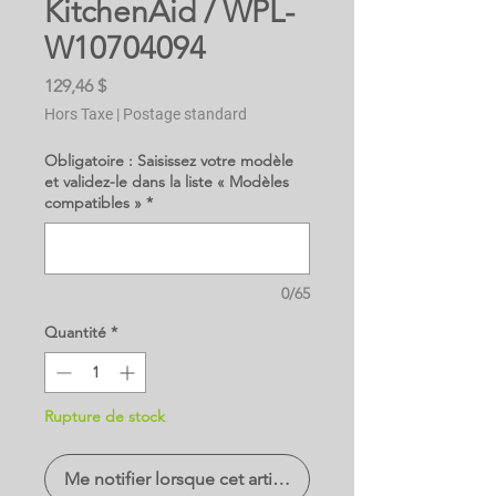
KitchenAid / WPL-
W10704094
Prix
129,46 $
Hors Taxe
|
Postage standard
Obligatoire : Saisissez votre modèle
et validez-le dans la liste « Modèles
compatibles »
*
0/65
Quantité
*
Rupture de stock
Me notifier lorsque cet article est disponible