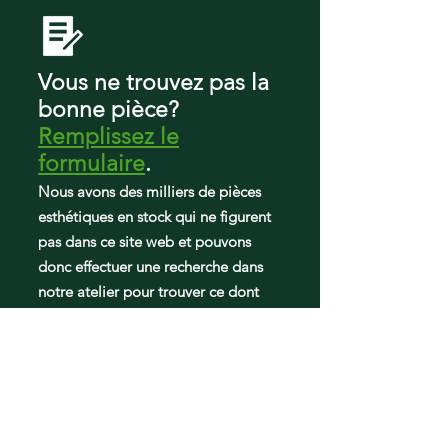
KRFF577KPS01
Krff577kps01
KRFF577KPS02
Krff577kps02
Vous ne trouvez pas la
KRFF577KPS03
bonne pièce?
KRFF707EBS00
Remplissez le
KRFF707ESS00
KRFF707ESS01
formulaire
.
Nous avons des milliers de pièces
esthétiques en stock qui ne figurent
pas dans ce site web et pouvons
donc effectuer une recherche dans
notre atelier pour trouver ce dont
vous avez besoin.