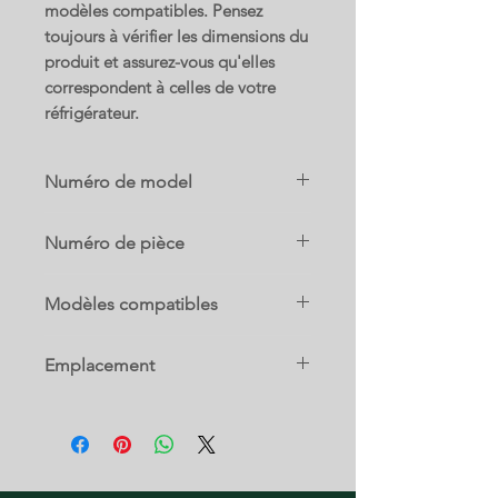
modèles compatibles. Pensez
toujours à vérifier les dimensions du
produit et assurez-vous qu'elles
correspondent à celles de votre
réfrigérateur.
Numéro de model
KFIV29PCMS03
Numéro de pièce
WPL-W10704094
Modèles compatibles
KFIV29PCMS00
Emplacement
KFIV29PCMS01
KFIV29PCMS02
28 D
KFIV29PCMS03
28 C
KRFF577KBS01
KRFF577KBS02
KRFF577KBS03