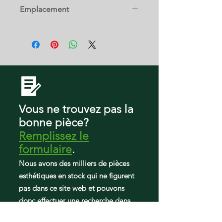
RF24R7201SG/AA-00
Emplacement
RF24R7201DT/AA-00
RF24R7201SR/AA-00
28 C
RF24R7201SR/AA-06
RF24R7201SR/AA-04
RF22NPEDBSR/AA-05
RF23R6201SR/AA-51
RF22R7351SR/AA-00
RF22R7551SG/AA-00
RF22NPEDBSR/AA-04
Vous ne trouvez pas la
bonne pièce?
Remplissez le
formulaire
.
Nous avons des milliers de pièces
esthétiques en stock qui ne figurent
pas dans ce site web et pouvons
donc effectuer une recherche dans
notre atelier pour trouver ce dont