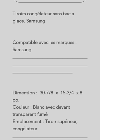
Tiroirs congélateur sans bac a
glace. Samsung
Compatible avec les marques :
Samsung
______________________________
______________________________
________________________
Dimension : 30-7/8 x 15-3/4 x 8
po.
Couleur : Blanc avec devant
transparent fumé
Emplacement : Tiroir supérieur,
congélateur
______________________________