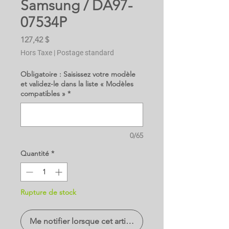
Samsung / DA97-
07534P
Prix
127,42 $
Hors Taxe
|
Postage standard
Obligatoire : Saisissez votre modèle
et validez-le dans la liste « Modèles
compatibles »
*
0/65
Quantité
*
Rupture de stock
Me notifier lorsque cet article est disponible