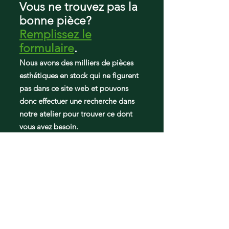
Vous ne trouvez pas la
FFTR2045VD2
FFTR2045VS0
bonne pièce?
FFTR2045VW0
Remplissez le
LFTR1835VF0
formulaire
.
LFTR2045VF0
Nous avons des milliers de pièces
esthétiques en stock qui ne figurent
pas dans ce site web et pouvons
donc effectuer une recherche dans
notre atelier pour trouver ce dont
vous avez besoin.