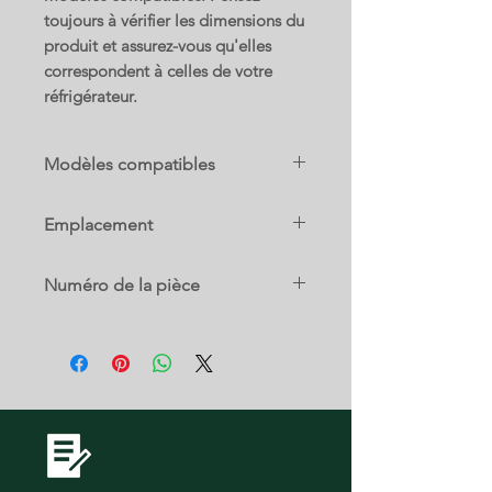
toujours à vérifier les dimensions du
produit et assurez-vous qu'elles
correspondent à celles de votre
réfrigérateur.
Modèles compatibles
5304522242
Emplacement
FFHI1835VS0
FFHI1835VS1
21 b
FFHT1835VB0
Numéro de la pièce
FFHT1835VS0
FFHT1835VW0
5304522242
FFHT2045VB1
FFTR1835VB0
FFTR1835VS0
FFTR1835VW0
FFTR2045VB0
FFTR2045VB2
FFTR2045VD0