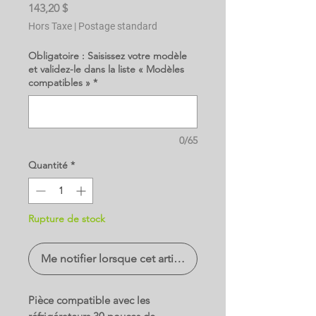
Prix
143,20 $
Hors Taxe
|
Postage standard
Obligatoire : Saisissez votre modèle
et validez-le dans la liste « Modèles
compatibles »
*
0/65
Quantité
*
Rupture de stock
Me notifier lorsque cet article est disponible
Pièce compatible avec les