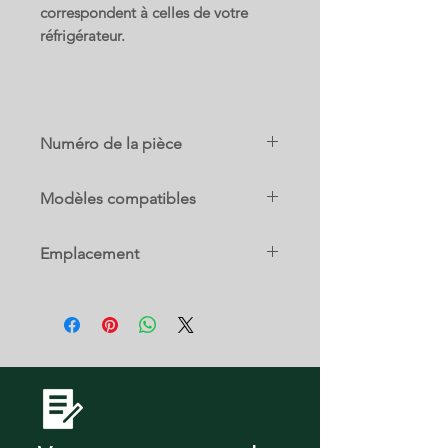
correspondent à celles de votre
réfrigérateur.
Numéro de la pièce
AJP73816101
Modèles compatibles
71312
Emplacement
71313
71314
14 A
71319
79042
79043
79044
79049
79571312310
79571312311
79571312312