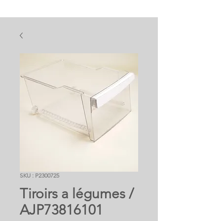
SKU : P2300725
Tiroirs a légumes /
AJP73816101