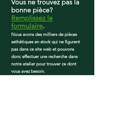
Vous ne trouvez pas la
79571312313
bonne pièce?
79571312314
Remplissez le
79571313310
79571313311
formulaire
.
79571313312
Nous avons des milliers de pièces
79571313313
esthétiques en stock qui ne figurent
79571313314
pas dans ce site web et pouvons
79571314212
79571314310
donc effectuer une recherche dans
79571314311
notre atelier pour trouver ce dont
79571314312
vous avez besoin.
79571314313
79571314314
79571319310
79571319312
79571319313
79571319314
79578042312
79578044310
79578049310
79579042310